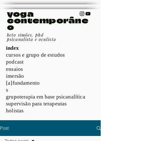
yoga
contemporâne
o
beto simões, phd
psicanalista e oculista
index
cursos e grupo de estudos
podcast
ensaios
imersão
[a]fundamento
s
grupoterapia em base psicanalítica
supervisão para terapeutas
holistas
Post