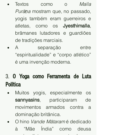
Textos como o 
Malla 
Purāṇa
 mostram que, no passado, 
yogis também eram guerreiros e 
atletas, como os 
Jyesthimalla
, 
brâmanes lutadores e guardiões 
de tradições marciais.
A separação entre 
“espiritualidade” e “corpo atlético” 
é uma invenção moderna.
3. 
O Yoga como Ferramenta de Luta 
Política
Muitos yogis, especialmente os 
sannyasins
, participaram de 
movimentos armados contra a 
dominação britânica.
O hino 
Vande Mātaram
 é dedicado 
à “Mãe Índia” como deusa 