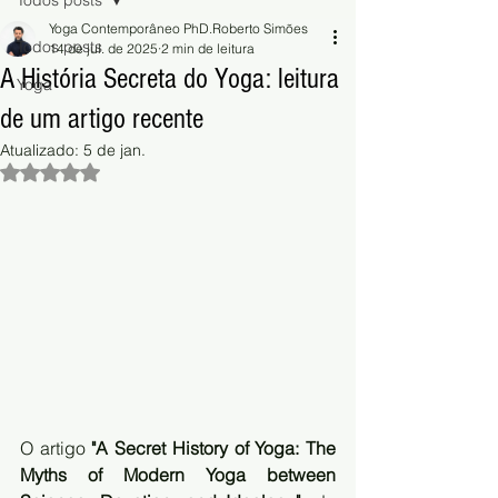
Todos posts
Yoga Contemporâneo PhD.Roberto Simões
Todos posts
14 de jul. de 2025
2 min de leitura
A História Secreta do Yoga: leitura
Yoga
de um artigo recente
Atualizado:
5 de jan.
Avaliado com NaN de 5 estrelas.
O artigo 
"A Secret History of Yoga: The 
Myths of Modern Yoga between 