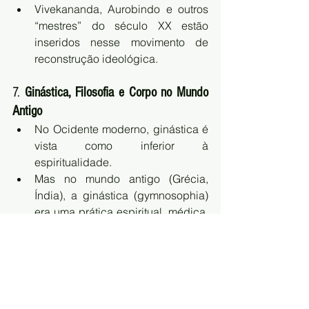
Vivekananda, Aurobindo e outros 
“mestres” do século XX estão 
inseridos nesse movimento de 
reconstrução ideológica.
7. 
Ginástica, Filosofia e Corpo no Mundo 
Antigo
No Ocidente moderno, ginástica é 
vista como inferior à 
espiritualidade.
Mas no mundo antigo (Grécia, 
Índia), a ginástica (gymnosophia) 
era uma prática espiritual, médica, 
filosófica e marcial.
Sócrates é apresentado como 
exemplo de filósofo-guerreiro, 
semelhante aos yogis antigos.