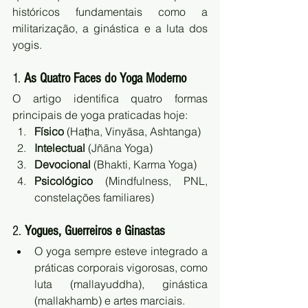
históricos fundamentais como a 
militarização, a ginástica e a luta dos 
yogis.
1. 
As Quatro Faces do Yoga Moderno
O artigo identifica quatro formas 
principais de yoga praticadas hoje:
Físico
 (Haṭha, Vinyāsa, Ashtanga)
Intelectual
 (Jñāna Yoga)
Devocional
 (Bhakti, Karma Yoga)
Psicológico
 (Mindfulness, PNL, 
constelações familiares)
2. 
Yogues, Guerreiros e Ginastas
O yoga sempre esteve integrado a 
práticas corporais vigorosas, como 
luta (mallayuddha), ginástica 
(mallakhamb) e artes marciais.