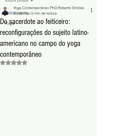
Todos posts
Yoga Contemporâneo PhD.Roberto Simões
Todos posts
23 de mar.
5 min de leitura
Do sacerdote ao feiticeiro:
Yoga
reconfigurações do sujeito latino-
americano no campo do yoga
contemporâneo
Avaliado com NaN de 5 estrelas.