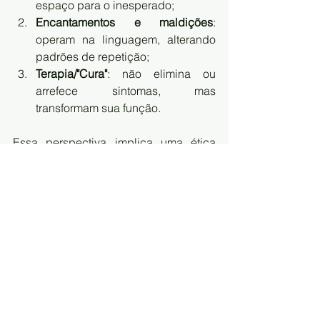
espaço para o inesperado;
Encantamentos e maldições
: 
operam na linguagem, alterando 
padrões de repetição;
Terapia/"Cura"
: não elimina ou 
arrefece sintomas, mas 
transformam sua função.
Essa perspectiva implica uma ética 
sem garantias, na qual não há 
promessa de salvação, mas abertura 
para a invenção - opera-se aqui sob a 
lógica da arte como episteme. Trata-se 
de deslocar o yoga de uma 
prática de 
adaptação
a um ideal 
para uma práxis 
ou ato yoguico de 
experimentação 
situada
.
Considerações finais