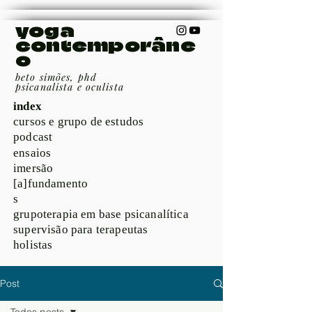
yoga
contemporâne
o
beto simões, phd
psicanalista e oculista
index
cursos e grupo de estudos
podcast
ensaios
imersão
[a]fundamento
s
grupoterapia em base psicanalítica
supervisão para terapeutas
holistas
Post