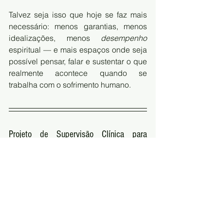
Talvez seja isso que hoje se faz mais 
necessário: menos garantias, menos 
idealizações, menos 
desempenho
espiritual — e mais espaços onde seja 
possível pensar, falar e sustentar o que 
realmente acontece quando se 
trabalha com o sofrimento humano.
Projeto de Supervisão Clínica para 
Yogaterapeutas, Terapeutas Holistas 
e Professores de Yoga e Meditação
O projeto de 
Supervisão Clínica
 nasce 
da constatação de um impasse cada 
vez mais frequente no campo do yoga, 