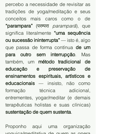
percebo a necessidade de revisitar as 
tradições de yoga/meditação e seus 
conceitos mais caros como o de 
“parampara”
 (परम्परा 
paramparā
), que 
significa literalmente 
“uma sequência 
ou sucessão ininterrupta”
 — isto é, algo 
que passa de forma contínua 
de um 
para outro sem interrupção
. Mas 
também, um 
método tradicional de 
educação e preservação de 
ensinamentos espirituais, artísticos e 
educacionais 
— insisto, não como 
formação técnica adicional, 
entrementes, yogar/meditar (e demais 
terapêuticas holistas e suas clínicas) 
sustentação de quem sustenta
. 
Proponho aqui uma organização 
yoguica/meditativa de quem as opera 