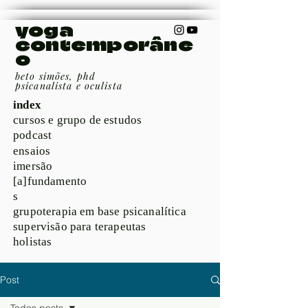
yoga
contemporâne
o
beto simões, phd
psicanalista e oculista
index
cursos e grupo de estudos
podcast
ensaios
imersão
[a]fundamento
s
grupoterapia em base psicanalítica
supervisão para terapeutas
holistas
Post