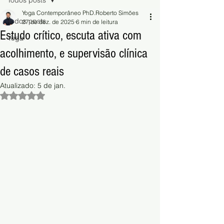
Todos posts
Yoga Contemporâneo PhD.Roberto Simões
Todos posts
27 de dez. de 2025
6 min de leitura
Estudo crítico, escuta ativa com
Yoga
acolhimento, e supervisão clínica
de casos reais
Atualizado:
5 de jan.
Avaliado com NaN de 5 estrelas.