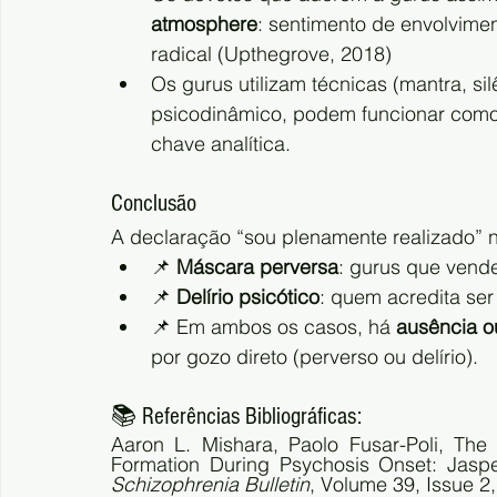
atmosphere
: sentimento de envolvime
radical (Upthegrove, 2018)
Os gurus utilizam técnicas (mantra, si
psicodinâmico, podem funcionar como 
chave analítica.
Conclusão
A declaração “sou plenamente realizado” n
📌 
Máscara perversa
: gurus que vend
📌 
Delírio psicótico
: quem acredita ser
📌 Em ambos os casos, há 
ausência o
por gozo direto (perverso ou delírio).
📚 Referências Bibliográficas:
Aaron L. Mishara, Paolo Fusar-Poli, The
Schizophrenia Bulletin
, Volume 39, Issue 