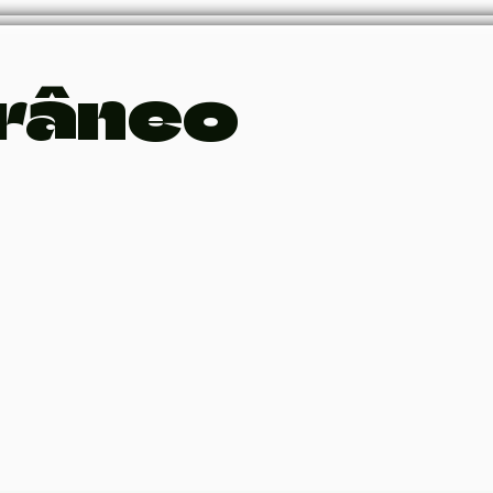
râneo