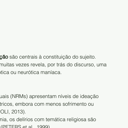
ação
 são centrais à constituição do sujeito. 
uitas vezes revela, por trás do discurso, uma 
tica ou neurótica maníaca.
uais (NRMs) apresentam níveis de ideação 
átricos, embora com menos sofrimento ou 
OLI, 2013).
a, os delírios com temática religiosa são 
(PETERS et al., 1999).