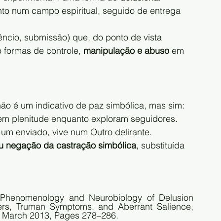
nto num campo espiritual, seguido de entrega 
lêncio, submissão) que, do ponto de vista 
formas de controle, 
manipulação e abuso
 em 
ão é um indicativo de paz simbólica, mas sim:
em plenitude enquanto exploram seguidores.
 um enviado, vive num Outro delirante.
u negação da castração simbólica
, substituída 
 Phenomenology and Neurobiology of Delusion 
Formation During Psychosis Onset: Jaspers, Truman Symptoms, and Aberrant Salience, 
2, March 2013, Pages 278–286.