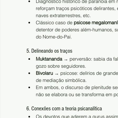
Diagnóstico histórico de paranoia em 
reforçam traços psicóticos delirantes
naves extraterrestres, etc.
Clássico caso de 
psicose megaloman
detentor de poderes além-humanos, su
do Nome-do-Pai.
5. Delineando os traços
Muktananda
 → perversão: sabia da fa
gozo sobre seguidores.
Bivolaru
 → psicose: delírios de grandez
de mediação simbólica.
Em ambos, o discurso de plenitude ser
não se elabora ou se transforma em p
6. Conexões com a teoria psicanalítica
Os devotos que aderem a gurus assi