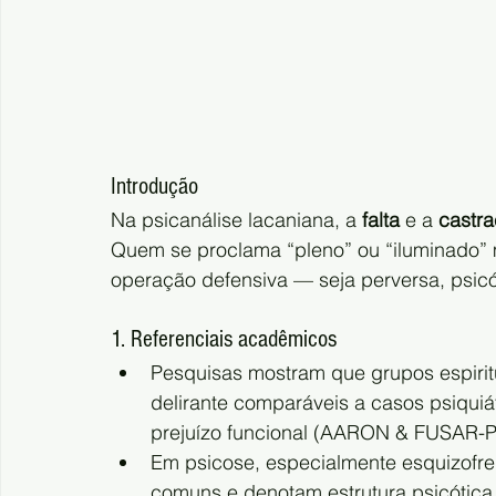
Introdução
Na psicanálise lacaniana, a 
falta
 e a 
castr
Quem se proclama “pleno” ou “iluminado” m
operação defensiva — seja perversa, psicó
1. Referenciais acadêmicos
Pesquisas mostram que grupos espirit
delirante comparáveis a casos psiqui
prejuízo funcional (AARON & FUSAR-P
Em psicose, especialmente esquizofreni
comuns e denotam estrutura psicótica 