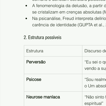
A fenomenologia da delusão, a partir 
se cristalizam em crenças absolutas 
(
Na psicanálise, Freud interpreta delír
carência de identidade (GUPTA et al., 
2. Estrutura possíveis
Estrutura
Discurso d
Perversão
“Eu sei o q
vendo a su
Psicose
“Sou realm
o Um absol
Neurose maníaca
“Não sinto f
espiritual”