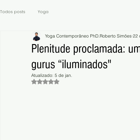
Todos posts
Yoga
Yoga Contemporâneo PhD.Roberto Simões
22 
Plenitude proclamada: uma
gurus “iluminados"
Atualizado:
5 de jan.
Avaliado com NaN de 5 estrelas.