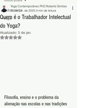
Todos posts
Yoga Contemporâneo PhD.Roberto Simões
Todos posts
22 de jun. de 2025
3 min de leitura
Quem é o Trabalhador Intelectual
Yoga
do Yoga?
Atualizado:
5 de jan.
Avaliado com NaN de 5 estrelas.
Filosofia, ensino e o problema da 
alienação nas escolas e nas tradições 