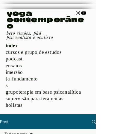
yoga
contemporâne
o
beto simões, phd
psicanalista e oculista
index
cursos e grupo de estudos
podcast
ensaios
imersão
[a]fundamento
s
grupoterapia em base psicanalítica
supervisão para terapeutas
holistas
Post