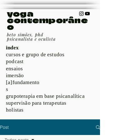
yoga
contemporâne
o
beto simões, phd
psicanalista e oculista
index
cursos e grupo de estudos
podcast
ensaios
imersão
[a]fundamento
s
grupoterapia em base psicanalítica
supervisão para terapeutas
holistas
Post