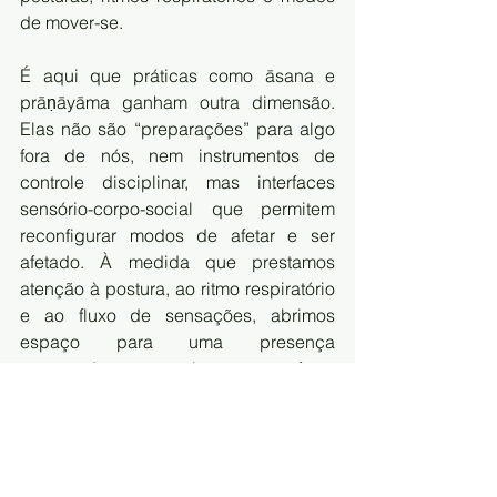
de mover-se.
É aqui que práticas como āsana e 
prāṇāyāma ganham outra dimensão. 
Elas não são “preparações” para algo 
fora de nós, nem instrumentos de 
controle disciplinar, mas interfaces 
sensório-corpo-social que permitem 
reconfigurar modos de afetar e ser 
afetado. À medida que prestamos 
atenção à postura, ao ritmo respiratório 
e ao fluxo de sensações, abrimos 
espaço para uma presença 
encarnada na qual nossos afetos 
deixam de ser reações habituais e se 
tornam novos modos de existir no 
mundo. Nesse sentido, o yoga pode 
ser pensado como uma tecnologia de 