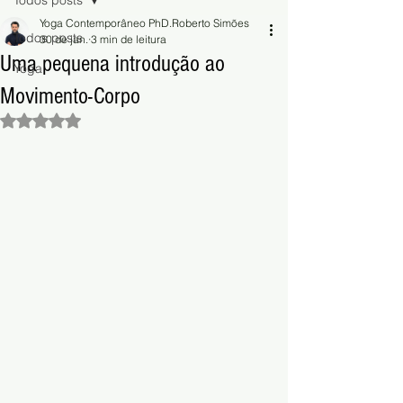
Todos posts
Yoga Contemporâneo PhD.Roberto Simões
Todos posts
30 de jan.
3 min de leitura
Uma pequena introdução ao
Yoga
Movimento-Corpo
Avaliado com NaN de 5 estrelas.