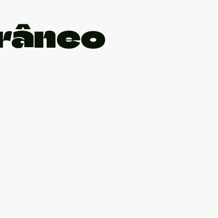
râneo