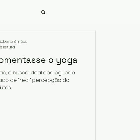
oberto Simões
e leitura
comentasse o yoga
ão, a busca ideal dos iogues é
tado de "real" percepção do
as...