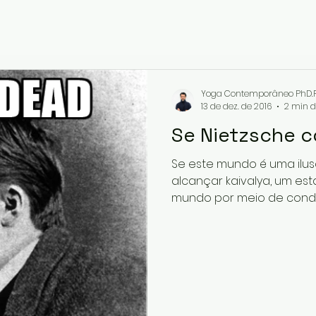
Yoga Contemporâneo PhD.R
13 de dez. de 2016
2 min d
Se Nietzsche 
Se este mundo é uma ilus
alcançar kaivalya, um es
mundo por meio de condut