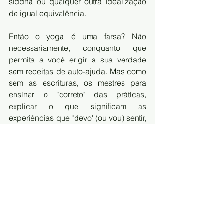
siddha ou qualquer outra idealização 
de igual equivalência. 
Então o yoga é uma farsa? Não 
necessariamente, conquanto que 
permita a você erigir a sua verdade 
sem receitas de auto-ajuda. Mas como 
sem as escrituras, os mestres para 
ensinar o "correto" das práticas, 
explicar o que significam as 
experiências que "devo" (ou vou) sentir, 
alguém que me pegue pela mão e me 
faça sair do lugar pelo medo de 
adentrar a floresta da vida vivida sem 
atalhos fantasiosos/ideais? Mas o 
objetivo do yoga não é libertação? 
Qual o contrassenso que você ainda 
não entendeu? O yoga pode ser um 
modelo mental que o escraviza ou o 