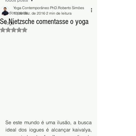
Todos posts
Yoga Contemporâneo PhD.Roberto Simões
Todos posts
13 de dez. de 2016
2 min de leitura
Se Nietzsche comentasse o yoga
Yoga
Avaliado com NaN de 5 estrelas.
Se este mundo é uma ilusão, a busca 
ideal dos iogues é alcançar kaivalya, 