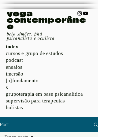
yoga
contemporâne
o
beto simões, phd
psicanalista e oculista
index
cursos e grupo de estudos
podcast
ensaios
imersão
[a]fundamento
s
grupoterapia em base psicanalítica
supervisão para terapeutas
holistas
Post