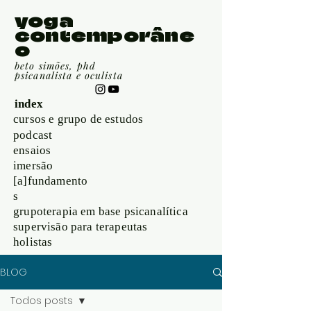
yoga
contemporâne
o
beto simões, phd
psicanalista e oculista
index
cursos e grupo de estudos
podcast
ensaios
imersão
[a]fundamento
s
grupoterapia em base psicanalítica
supervisão para terapeutas
holistas
BLOG
Todos posts