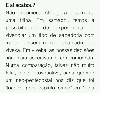
E aí acabou?
Não, ai começa. Até agora foi somente 
uma trilha. Em samadhi, temos a 
possibilidade de experimentar e 
vivenciar um tipo de sabedoria com 
maior discernimento, chamado de 
viveka. Em viveka, as nossas decisões 
são mais assertivas e em comunhão. 
Numa comparação, talvez não muito 
feliz, e até provocativa, seria quando 
um neo-pentecostal nos diz que foi 
"tocado pelo espírito santo" ou "pela 
Palavra do Senhor". A cada samadhi e 
viveka vivido vamos nos aproximando 
mais e mais de Deus e de nós mesmos, 
até experienciarmos kaivalya ou 
liberdade, o objetivo último 
preconizado pela proposta 
soteriológica do Yoga. Após ter 