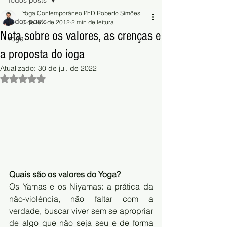
Todos posts
Yoga Contemporâneo PhD.Roberto Simões
Todos posts
3 de fev. de 2012
2 min de leitura
Nota sobre os valores, as crenças e
Yoga
a proposta do ioga
Atualizado:
30 de jul. de 2022
Avaliado com NaN de 5 estrelas.
Quais são os valores do Yoga? 
Os Yamas e os Niyamas: a prática da 
não-violência, não faltar com a 
verdade, buscar viver sem se apropriar 
de algo que não seja seu e de forma 