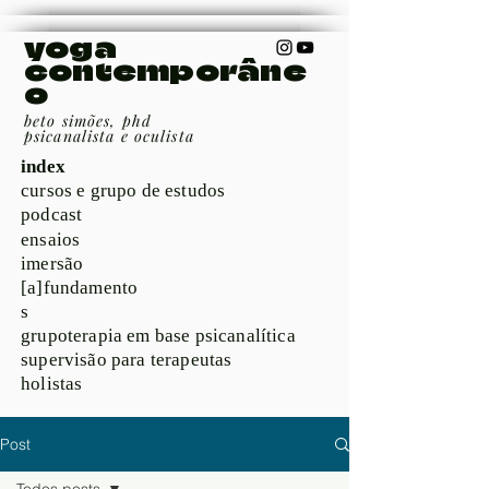
yoga
contemporâne
o
beto simões, phd
psicanalista e oculista
index
cursos e grupo de estudos
podcast
ensaios
imersão
[a]fundamento
s
grupoterapia em base psicanalítica
supervisão para terapeutas
holistas
Post