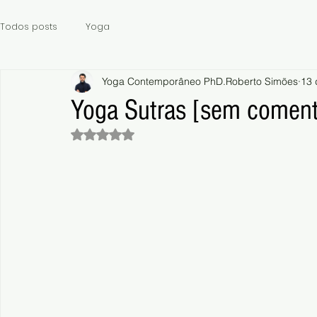
Todos posts
Yoga
Yoga Contemporâneo PhD.Roberto Simões
13 
Yoga Sutras [sem coment
Avaliado com NaN de 5 estrelas.