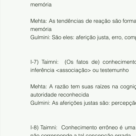
memória
Mehta: As tendências de reação são formada
memória
Gulmini: São eles: aferição justa, erro, c
I-7) Taimni:  (Os fatos de) conheciment
inferência <associação> ou testemunho
Mehta: A razão tem suas raízes na cogniç
autoridade reconhecida
Gulmini: As aferições justas são: percepção
I-8) Taimni:  Conhecimento errôneo é uma
não corresponde a tal concepção errada.