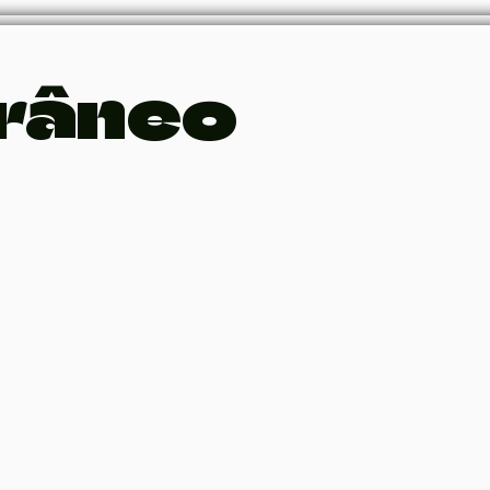
râneo