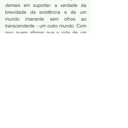
demais em suportar: a verdade da 
brevidade da existência e de um 
mundo imanente sem olhos ao 
transcendente - um outro mundo. Com 
isso quero afirmar que a vida de um 
yogue idealista é mais 
“segura/confortável” e “confiável”, 
afinal só existe uma verdade, em tese 
ao menos.
. 
Enquanto para os yogues idealistas se 
faz necessário manter uma certa 
"vigilância" para conservação da sua 
verdade infalível e realidade intactas 
aos “ataques” construtivistas; estes (os 
yogues construtivistas) se viverem na 
miríades de possibilidades de 
verdades que vão se erigindo sem 