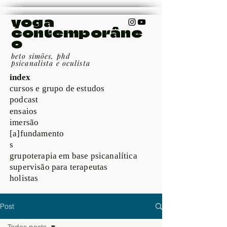
yoga
contemporâne
o
beto simões, phd
psicanalista e oculista
index
cursos e grupo de estudos
podcast
ensaios
imersão
[a]fundamento
s
grupoterapia em base psicanalítica
supervisão para terapeutas
holistas
Post