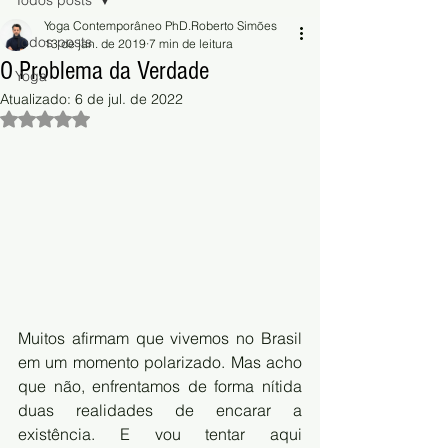
Todos posts
Yoga Contemporâneo PhD.Roberto Simões
Todos posts
13 de jan. de 2019
7 min de leitura
O Problema da Verdade
Yoga
Atualizado:
6 de jul. de 2022
Avaliado com NaN de 5 estrelas.
Muitos afirmam que vivemos no Brasil 
em um momento polarizado. Mas acho 
que não, enfrentamos de forma nítida 
duas realidades de encarar a 
existência. E vou tentar aqui 