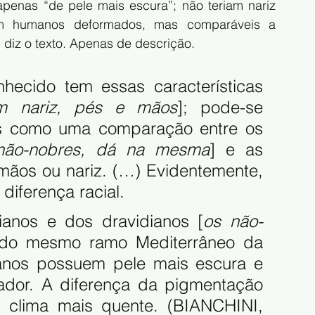
penas “de pele mais escura”; não teriam nariz 
am humanos deformados, mas comparáveis a 
, diz o texto. Apenas de descrição.
ecido tem essas características 
em nariz, pés e mãos
]; pode-se 
es como uma comparação entre os 
 não-nobres, dá na mesma
] e as 
mãos ou nariz. (…) Evidentemente, 
iferença racial. 
ianos e dos dravidianos [
os não-
do mesmo ramo Mediterrâneo da 
anos possuem pele mais escura e 
dor. A diferença da pigmentação 
clima mais quente. (BIANCHINI, 