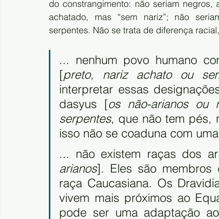
do constrangimento: não seriam negros, a
achatado, mas “sem nariz”; não seri
serpentes. Não se trata de diferença racial
... nenhum povo humano conh
[
preto, nariz achato ou s
interpretar essas designaçõ
dasyus [
os não-arianos ou
serpentes
, que não tem pés, 
isso não se coaduna com uma d
... não existem raças dos ar
arianos
]. Eles são membros 
raça Caucasiana. Os Dravidi
vivem mais próximos ao Equa
pode ser uma adaptação ao 