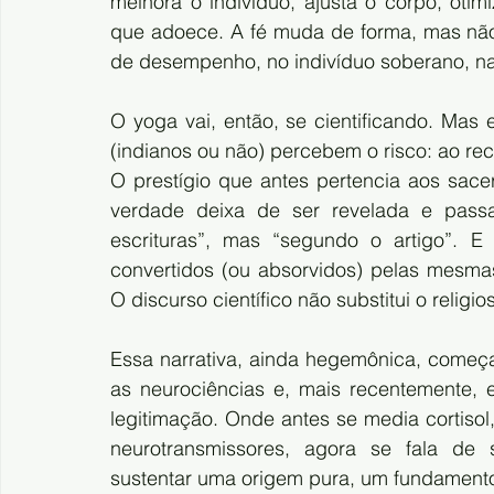
melhora o indivíduo, ajusta o corpo, oti
que adoece. A fé muda de forma, mas não
de desempenho, no indivíduo soberano, n
O yoga vai, então, se cientificando. Mas
(indianos ou não) percebem o risco: ao rec
O prestígio que antes pertencia aos sacer
verdade deixa de ser revelada e pass
escrituras”, mas “segundo o artigo”. E
convertidos (ou absorvidos) pelas mesmas
O discurso científico não substitui o religi
Essa narrativa, ainda hegemônica, começa
as neurociências e, mais recentemente,
legitimação. Onde antes se media cortisol,
neurotransmissores, agora se fala de 
sustentar uma origem pura, um fundamento