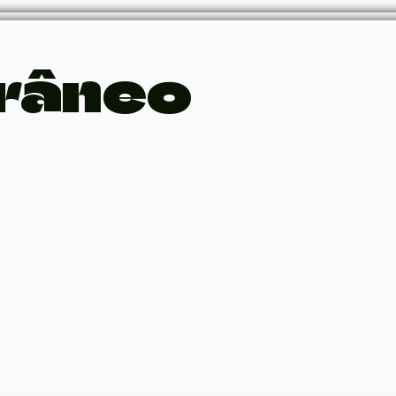
râneo