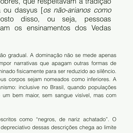
obres, que respeitavam a tradição 
a ou dasyus [
os não-arianos como 
sto disso, ou seja, pessoas 
iam os ensinamentos dos Vedas 
ção gradual. A dominação não se mede apenas 
por narrativas que apagam outras formas de 
inado fisicamente para ser reduzido ao silêncio. 
eus corpos sejam nomeados como inferiores. A 
nismo: inclusive no Brasil, quando populações 
 um bem maior, sem sangue visível, mas com 
scritos como “negros, de nariz achatado”. O 
 depreciativo dessas descrições chega ao limite 