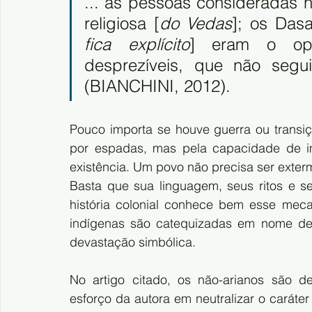
... as pessoas consideradas n
religiosa [
do Vedas
]; os Das
fica explícito
] eram o opo
desprezíveis, que não segu
(BIANCHINI, 2012). 
Pouco importa se houve guerra ou transi
por espadas, mas pela capacidade de im
existência. Um povo não precisa ser exterm
Basta que sua linguagem, seus ritos e s
história colonial conhece bem esse meca
indígenas são catequizadas em nome de
devastação simbólica.
No artigo citado, os não-arianos são de
esforço da autora em neutralizar o caráter