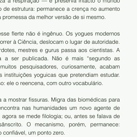
miza a respiração — e preserva intacto o mundo 
 de estrutura: permanece a crença no aumento 
a promessa da melhor versão de si mesmo.
 esse flerte não é ingênuo. Os yogues modernos 
orrer à Ciência, deslocam o lugar de autoridade. 
dotes, mestres e gurus passa aos cientistas. A 
a a ser publicada. Não é mais “segundo as 
 muitos pesquisadores, curiosamente, acabam 
 instituições yoguicas que pretendiam estudar. 
oso: ele o reencena, com outro vocabulário.
 a mostrar fissuras. Migra das biomédicas para 
 encontra nas humanidades um novo agente de 
 agora se mede filologia; ou, antes se falava de 
sânscrito. O mecanismo, porém, permanece: 
 confiável, um ponto zero.