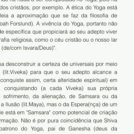
dos cristãos, por exemplo. A ética do Yoga está 
eia a aproximação que se faz da filosofia de 
ah Forslund). A vivência do Yoga, portanto não 
e específica que propiciará ao seu adepto viver 
ia religiosa, como o céu cristão ou o nosso lar 
 (de/com Isvara/Deus)". 
isa desconstruir a certeza de universais por meio 
 (lit.Viveka) para que o seu adepto alcance a 
onquiste assim, certa alteridade espiritual) em 
 conquistando (a cada Viveka) sua própria 
o sofrimento, da alienação, de Samsara ou da 
r a Ilusão (lit.Maya), mas o da Espera(nça) de um 
e está em "Samsara" como potencial de criação 
ormação. Não é por pura coincidência que Shiva 
 patrono do Yoga, pai de Ganesha (deus da 