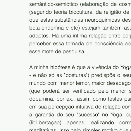
semântico-semiótico (elaboração de cosm
(segundo teoria biocultural da religião de
que estas substâncias neuroquímicas desc
beta-endorfina e etc) estejam também as
adeptos. Há uma íntima relação entre co
perceber essa tomada de consciência aos
esse mote de pesquisa. 
A minha hipótese é que a vivência do Yoga
- e não só as "posturas") predispõe o seu
mundo com menor temor, maior desapego fre
(que poderá ser verificado pelo menor s
dopamina, por ex., assim como testes psi
em sua percepção intuitiva de relação com
a garantia do seu "sucesso" no Yoga, ou
(lit.libertação) apenas realizando corr
meditativas. Isso pelo simples motivo que