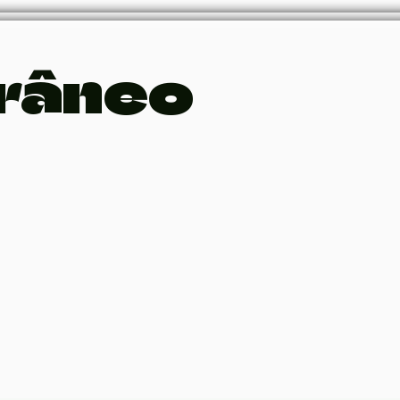
râneo