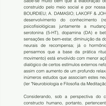
Sabe-se muito bem que a elaboração do c
construído pelo meio social e por nossa
BOURDIEU; A. DAMASIO; LAKOFF & JOHNSO
desenvolvimento do conhecimento (re
psicofisiológicas juntamente a mudanç
serotonina (5-HT), dopamina (DA) e beta
sensações de bem-estar, diminuição da do
neurais de recompensa; já o hormônio 
pensarmos que a base da prática ritu
movimento) está envolvido com menor ação
dialógico de certos estímulos externos nef
assim com aumento de um profundo relaxa
inúmeros estudos que associam estes neu
(ler "Neurobiologia e Filosofia da Meditaç
Considerando, sob a perspectiva do co
constructo humano, portanto, pertencente