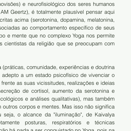
ovisões) e neurofisiológico dos seres humanos 
 AM Geertz), é totalmente plausível pensar aqui 
ritas acima (serotonina, dopamina, melatonina, 
sociadas ao comportamento específico de seus 
rpo e mente que no complexo Yoga nos permite 
 cientistas da religião que se preocupam com 
 (práticas, comunidade, experiências e doutrina 
 adepto a um estado psicofísico de vivenciar o 
nte as suas vicissitudes, realizações e ideias 
ecreção de cortisol, aumento da serotonina e 
cológicos e análises qualitativas), mas também 
 outros corpos e mentes. Mas isso não significa 
 seja, o alcance da "iluminação", de Kaivalya 
etamente posturas, respiratórios e técnicas 
 não há nada a ser conquistado no Yoga, pois na 