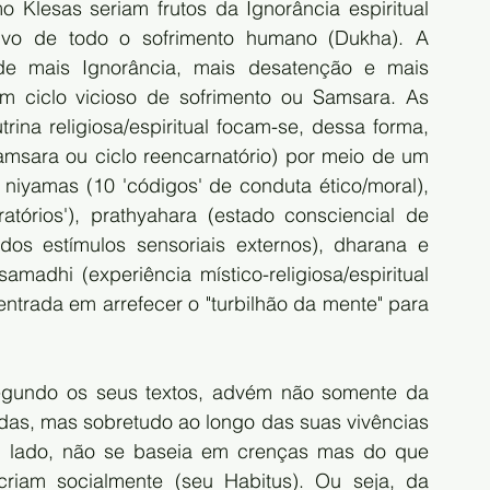
Klesas seriam frutos da Ignorância espiritual 
ivo de todo o sofrimento humano (Dukha). A 
 mais Ignorância, mais desatenção e mais 
 ciclo vicioso de sofrimento ou Samsara. As 
rina religiosa/espiritual focam-se, dessa forma, 
amsara ou ciclo reencarnatório) por meio de um 
niyamas (10 'códigos' de conduta ético/moral), 
tórios'), prathyahara (estado consciencial de 
s estímulos sensoriais externos), dharana e 
madhi (experiência místico-religiosa/espiritual 
ntrada em arrefecer o "turbilhão da mente" para 
egundo os seus textos, advém não somente da 
ladas, mas sobretudo ao longo das suas vivências 
 seu lado, não se baseia em crenças mas do que 
riam socialmente (seu Habitus). Ou seja, da 