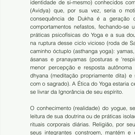
identidade de si-mesmo) conhecidos como 
(Avidya) que, por sua vez, seria o mot
consequência de Dukha é a geração de
comportamentos nefastos, fechando-se um
práticas psicofísicas do Yoga e a sua dout
na ruptura desse ciclo vicioso (roda de S
caminho óctuplo (asthanga yoga): yamas, 
ásanas e pranayamas (posturas e 'respira
menor percepção e resposta autônoma do
dhyana (meditação propriamente dita) e sa
com o sagrado). A Ética do Yoga estaria ce
se livrar da Ignorância de seu espírito.
O conhecimento (realidade) do yogue, s
leitura de sua doutrina ou de práticas iso
rituais corporais diárias. Religião, por
seus integrantes constroem, mantém e c