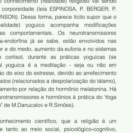
onhecimento (realidade) religioso vai sendo 
 corporeidade (leia ESPINOSA, P. BERGER; P. 
N). Dessa forma, parece lícito supor que o 
alidade) yoguico acompanha modificações 
as comportamentais. Os neurotransmissores 
-endorfina já se sabe, estão envolvidos nas 
r e do medo, aumento da euforia e no sistemas 
cortisol, durante as práticas yoguicas (se 
al yoguica é a meditação - seja ou não em 
 do eixo do estresse, devido ao arrefecimento 
astos (relacionados a despolarização do tálamo), 
mento por relação do hormônio melatonina. Há 
rotransmissores e hormônios à prática do Yoga 
ão" de M.Danucalov e R.Simões). 
nhecimento científico, que a religião é um 
 tanto ao meio social, psicológico-cognitivo, 