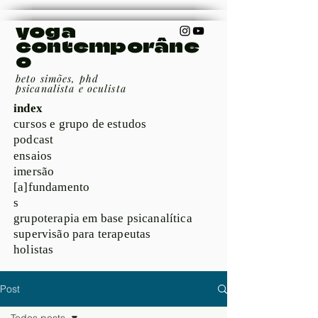
yoga
contemporâne
o
beto simões, phd
psicanalista e oculista
index
cursos e grupo de estudos
podcast
ensaios
imersão
[a]fundamento
s
grupoterapia em base psicanalítica
supervisão para terapeutas
holistas
Post