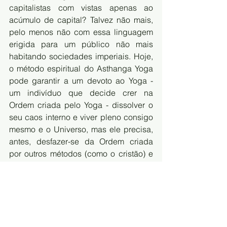
capitalistas com vistas apenas ao 
acúmulo de capital? Talvez não mais, 
pelo menos não com essa linguagem 
erigida para um público não mais 
habitando sociedades imperiais. Hoje, 
o método espiritual do Asthanga Yoga 
pode garantir a um devoto ao Yoga - 
um indivíduo que decide crer na 
Ordem criada pelo Yoga - dissolver o 
seu caos interno e viver pleno consigo 
mesmo e o Universo, mas ele precisa, 
antes, desfazer-se da Ordem criada 
por outros métodos (como o cristão) e 
desenvolver a fé ioguica.
Isso pode não fazer o menor sentido a 
você (todo esse discurso de Patanjali e 
a salvação pela diminuição dos vrttis e 
atenção aos comportamentos dos 