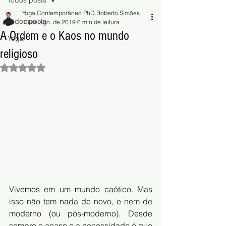
Todos posts
Yoga Contemporâneo PhD.Roberto Simões
Todos posts
13 de ago. de 2019
6 min de leitura
A Ordem e o Kaos no mundo
Yoga
religioso
Avaliado com NaN de 5 estrelas.
Vivemos em um mundo caótico. Mas 
isso não tem nada de novo, e nem de 
moderno (ou pós-moderno). Desde 
sempre o acaso e a necessidade é que 