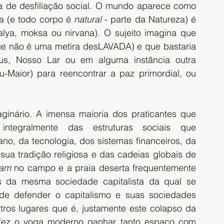
a de desfiliação social. O mundo aparece como 
a (e todo corpo é 
natural
 - parte da Natureza) é 
lya, moksa ou nirvana). O sujeito imagina que 
ue não é uma metira desLAVADA) e que bastaria 
us, Nosso Lar ou em alguma instância outra 
-Maior) para reencontrar a paz primordial, ou 
ginário. A imensa maioria dos praticantes que 
ntegralmente das estruturas sociais que 
ano, da tecnologia, dos sistemas financeiros, da 
sua tradição religiosa e das cadeias globais de 
ram
 no campo e a praia deserta frequentemente 
 da mesma sociedade capitalista da qual se 
 de defender o capitalismo e suas sociedades 
utros lugares que é, justamente este colapso da 
 fez o yoga moderno ganhar tanto espaço com 