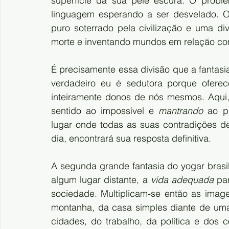
superfície da sua pele escura. O proble
linguagem esperando a ser desvelado. O 
puro soterrado pela civilização e uma di
morte e inventando mundos em relação co
É precisamente essa divisão que a fantasia 
verdadeiro eu é sedutora porque ofere
inteiramente donos de nós mesmos. Aqui, 
sentido ao impossível e 
mantrando
 ao p
lugar onde todas as suas contradições d
dia, encontrará sua resposta definitiva.
A segunda grande fantasia do yogar brasil
algum lugar distante, a 
vida adequada
 pa
sociedade. Multiplicam-se então as imag
montanha, da casa simples diante de uma 
cidades, do trabalho, da política e dos c