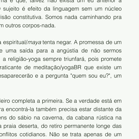
ma é que, talvez não exista um eu anterior à 
sujeito é efeito da linguagem sem um núcleo 
visão constitutiva. Somos nada caminhando pra 
m outros corpos-nada.
espiritual/
maya
 tenta negar. A promessa de um 
ce uma saída para a angústia de não sermos 
a religião-yoga sempre triunfará, pois promete 
raticante de meditação/yogaBR que existe um 
esaparecerão e a pergunta "quem sou eu?", um 
eiro completa a primeira. Se a verdade está em 
ra encontrá-la também precisa estar distante da 
ens do sábio na caverna, da cabana rústica na 
praia deserta, do retiro permanente longe das 
onflitos cotidianos. Não se trata apenas de um 