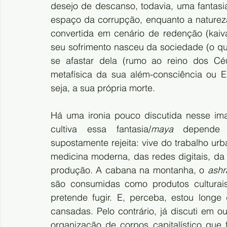
desejo de descanso, todavia, uma fantasi
espaço da corrupção, enquanto a naturez
convertida em cenário de redenção (kaiva
seu sofrimento nasceu da sociedade (o q
se afastar dela (rumo ao reino dos Cé
metafísica da sua além-consciência ou Eu
seja, a sua própria morte.
Há uma ironia pouco discutida nesse ima
cultiva essa fantasia/
maya
 depende i
supostamente rejeita: vive do trabalho urb
medicina moderna, das redes digitais, da 
produção. A cabana na montanha, o 
ash
são consumidas como produtos culturais
pretende fugir. E, perceba, estou longe
cansadas. Pelo contrário, já discuti em o
organização de corpos capitalístico que