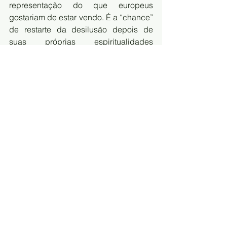
representação do que europeus 
gostariam de estar vendo. É a “chance” 
de restarte da desilusão depois de 
suas próprias espiritualidades 
“estarem corrompidas”.
Entrementes, esse processo causa 
uma total alienação (avidya), tanto 
entre muitos yogiNIs indianos 
modernos (“orientais”) quanto aos 
yogiNIs “ocidentais” (outra invenção), 
que vivem acreditando num 
“santíssimo Graal” yoguico que 
preservam numa “arca da aliança” na 
tronqueira de suas salas de prática, 
como proteção a todos os “espíritos 
zombeteiros” que apontam suas 
contradições ou vivem “yogas 
diferentes”.