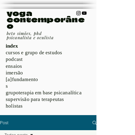
yoga
contemporâne
o
beto simões, phd
psicanalista e oculista
index
cursos e grupo de estudos
podcast
ensaios
imersão
[a]fundamento
s
grupoterapia em base psicanalítica
supervisão para terapeutas
holistas
Post