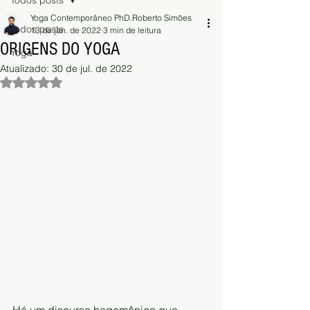
Todos posts
Yoga Contemporâneo PhD.Roberto Simões
Todos posts
13 de jan. de 2022
3 min de leitura
ORIGENS DO YOGA
Yoga
Atualizado:
30 de jul. de 2022
Avaliado com NaN de 5 estrelas.