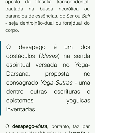
oposto da filosofia transcendental, 
pautada na busca neurótica ou 
paranoica de essências, do Ser ou 
Self
- seja dentro|não-dual ou fora|dual do 
corpo. 
O desapego é um dos 
obstáculos (
klesas
) na senda 
espiritual versada no Yoga-
Darsana, proposta no 
consagrado 
Yoga-Sutras -
 uma 
dentre outras escrituras e 
epistemes yoguicas 
inventadas.
O 
desapego-
klesa
, portanto, faz par 