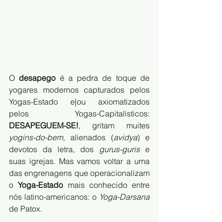
O 
desapego
 é a pedra de toque de 
yogares modernos capturados pelos 
Yogas-Estado e|ou axiomatizados 
pelos Yogas-Capitalísticos: 
DESAPEGUEM-SE!
, gritam muites 
yogins-do-bem
, alienados (
avidya
) e 
devotos da letra, dos 
gurus-guris
 e 
suas igrejas. Mas vamos voltar a uma 
das engrenagens que operacionalizam 
o 
Yoga-Estado
 mais conhecido entre 
nós latino-americanos: o
 Yoga-Darsana 
de Patox.