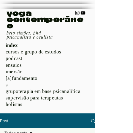
yoga
contemporâne
o
beto simões, phd
psicanalista e oculista
index
cursos e grupo de estudos
podcast
ensaios
imersão
[a]fundamento
s
grupoterapia em base psicanalítica
supervisão para terapeutas
holistas
Post