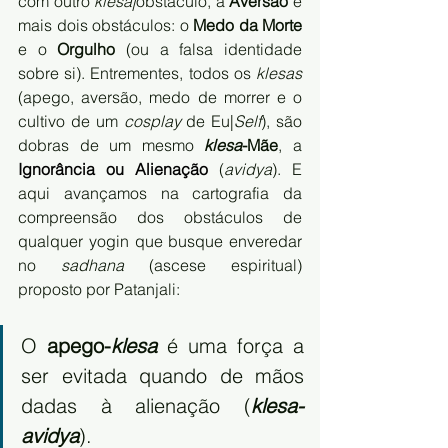
com outro 
klesa|
obstáculo, a 
Aversão
 e 
mais dois obstáculos: o 
Medo da Morte
e o 
Orgulho
 (ou a falsa identidade 
sobre si). Entrementes, todos os 
klesas
(apego, aversão, medo de morrer e o 
cultivo de um 
cosplay
 de Eu|
Self
), são 
dobras de um mesmo 
klesa
-Mãe
, a 
Ignorância ou Alienação
 (
avidya
). E 
aqui avançamos na cartografia da 
compreensão dos obstáculos de 
qualquer yogin que busque enveredar 
no 
sadhana
 (ascese espiritual) 
proposto por Patanjali: 
O 
apego-
klesa
 é uma força a 
ser evitada quando de mãos 
dadas à alienação (
klesa-
avidya
). 