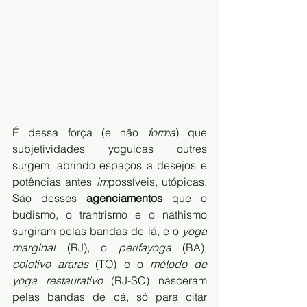
É dessa força (e não 
forma
) que  
subjetividades yoguicas outres 
surgem, abrindo espaços a desejos e 
potências antes 
im
possíveis, utópicas. 
São desses 
agenciamentos
 que o 
budismo, o trantrismo e o nathismo 
surgiram pelas bandas de lá, e o
 yoga 
marginal 
(RJ), o 
perifayoga
 (BA), 
coletivo araras
 (TO) e o 
método de 
yoga restaurativo
 (RJ-SC) nasceram 
pelas bandas de cá, só para citar 