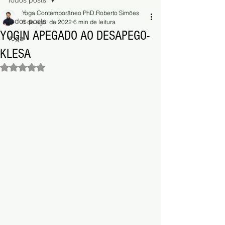
Todos posts
Yoga Contemporâneo PhD.Roberto Simões
Todos posts
8 de ago. de 2022
6 min de leitura
YOGIN APEGADO AO DESAPEGO-
Yoga
KLESA
Avaliado com NaN de 5 estrelas.