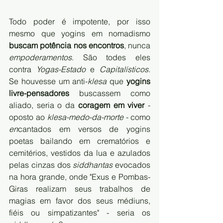
Todo poder é impotente, por isso 
mesmo que yogins em nomadismo 
buscam potência nos encontros
, nunca 
empoderamentos
. São todes eles 
contra 
Yogas-Estado
 e 
Capitalísticos
. 
Se houvesse um anti-
klesa
 que 
yogins 
livre-pensadores
 buscassem como 
aliado, seria o da 
coragem em viver
 - 
oposto ao 
klesa-medo-da-morte - 
como 
en
cantados em versos de yogins 
poetas bailando em crematórios e 
cemitérios, vestidos da lua e azulados 
pelas cinzas dos 
siddhantas
 evocados 
na hora grande, onde "Exus e Pombas-
Giras realizam seus trabalhos de 
magias em favor dos seus médiuns, 
fiéis ou simpatizantes" - seria os 