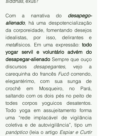
siddhas
, exús? 
Com a narrativa do 
desapego-
alienado
, 
há uma despotencialização 
da corporeidade, fomentando desejos 
idealistas, por isso, delirantes e 
meta
físicos. Em uma expressão: 
todo 
yogar servil e voluntário advém do 
desapegar-alienado
 Sempre que ouço  
discursos 
desapegantes,
 vejo a 
carequinha do francês 
Fucô
 correndo, 
elegantérimo, com sua sunga de 
crochê em Mosqueiro, no Pará, 
saltando com os dois pés no peito de 
todes corpos yoguicos desatentos. 
Todo yoga em assujeitamento forma 
uma “rede implacável de vigilância 
coletiva e de autovigilância”, tipo um 
panóptico 
(leia o artigo 
Espiar e Curtir