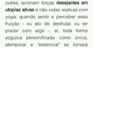
outres, acionam forças 
desejantes em 
utopias ativas
 e não 
vidas reativas com 
yoga; 
quando sentir e perceber essa 
fruição - ou ato de desfrutar, ou ter 
prazer com algo -
, 
aí, toda forma 
yoguica personificada como única, 
atemporal e "essencial" se tornará 
cafona, não fluídica, anti-estética, 
estéril. Yoga, agora (nesta quadra da 
história yoguica brasileira), vem 
assumindo
 imposturas indisciplinares 
de boniteza
, pois cozendo|benzendo 
corpos potentes num 
desapegar 
natural
 aos maus encontros|agouros.  
Seria a chegada de corpos dos 
alquimistas pretos chegando 
na parada? 