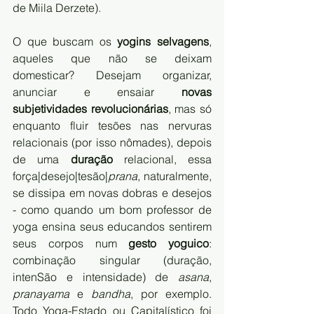
de Miila Derzete).
O que buscam os 
yogins selvagens
, 
aqueles que não se deixam 
domesticar? Desejam organizar, 
anunciar e ensaiar 
novas 
subjetividades revolucionárias
, mas só 
enquanto fluir tesões nas nervuras 
relacionais (por isso nômades), depois 
de uma 
duração
 relacional, essa 
força|desejo|tesão|
prana
, naturalmente, 
se dissipa em novas dobras e desejos 
- como quando um bom professor de 
yoga ensina seus educandos sentirem 
seus corpos num 
gesto yoguico
: 
combinação singular (duração, 
intenSão e intensidade) de 
asana
, 
pranayama
 e 
bandha
, por exemplo. 
Todo Yoga-Estado ou Capitalístico foi 